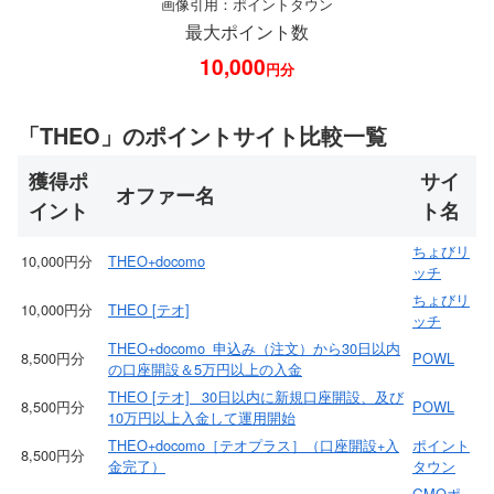
画像引用：ポイントタウン
最大ポイント数
10,000
円分
「THEO」のポイントサイト比較一覧
獲得ポ
サイ
オファー名
イント
ト名
ちょびリ
10,000円分
THEO+docomo
ッチ
ちょびリ
10,000円分
THEO [テオ]
ッチ
THEO+docomo_申込み（注文）から30日以内
8,500円分
POWL
の口座開設＆5万円以上の入金
THEO [テオ] _30日以内に新規口座開設、及び
8,500円分
POWL
10万円以上入金して運用開始
THEO+docomo［テオプラス］（口座開設+入
ポイント
8,500円分
金完了）
タウン
GMOポ