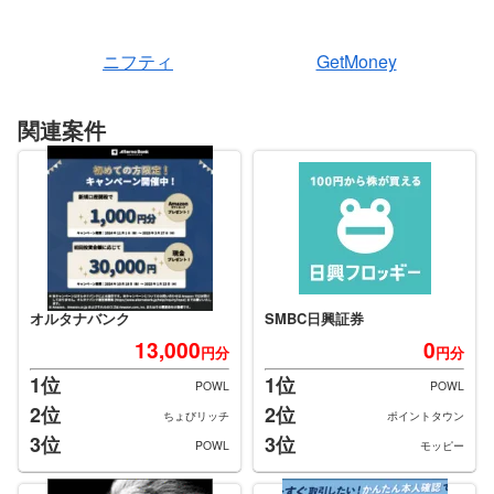
ニフティ
GetMoney
関連案件
オルタナバンク
SMBC日興証券
13,000
0
円分
円分
1位
1位
POWL
POWL
2位
2位
ちょびリッチ
ポイントタウン
3位
3位
POWL
モッピー