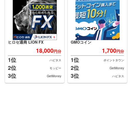
ヒロセ通商 LION FX
GMOコイン
18,000
1,700
円分
円分
1位
1位
ハピタス
ポイントタウン
2位
2位
モッピー
GetMoney
3位
3位
GetMoney
ハピタス