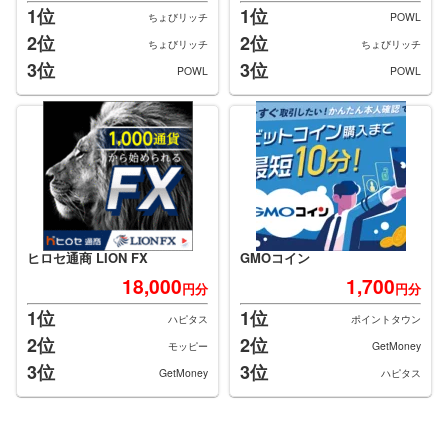
1位
1位
ちょびリッチ
POWL
2位
2位
ちょびリッチ
ちょびリッチ
3位
3位
POWL
POWL
ヒロセ通商 LION FX
GMOコイン
18,000
1,700
円分
円分
1位
1位
ハピタス
ポイントタウン
2位
2位
モッピー
GetMoney
3位
3位
GetMoney
ハピタス