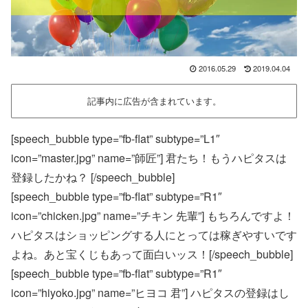
2016.05.29
2019.04.04
記事内に広告が含まれています。
[speech_bubble type=”fb-flat” subtype=”L1″
icon=”master.jpg” name=”師匠”] 君たち！もうハピタスは
登録したかね？ [/speech_bubble]
[speech_bubble type=”fb-flat” subtype=”R1″
icon=”chicken.jpg” name=”チキン 先輩”] もちろんですよ！
ハピタスはショッピングする人にとっては稼ぎやすいです
よね。あと宝くじもあって面白いッス！[/speech_bubble]
[speech_bubble type=”fb-flat” subtype=”R1″
icon=”hiyoko.jpg” name=”ヒヨコ 君”] ハピタスの登録はし