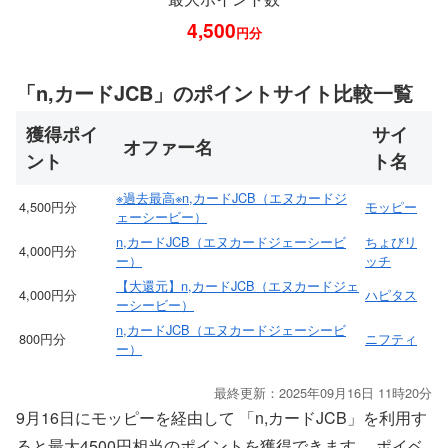
4,500
円分
「n,カードJCB」のポイントサイト比較一覧
獲得ポイ
サイ
オファー名
ント
ト名
※過去最高※n,カードJCB（エヌカードジ
4,500円分
モッピー
ェーシービー）
n,カードJCB（エヌカードジェーシービ
ちょびリ
4,000円分
ー）
ッチ
【大還元】n,カードJCB（エヌカードジェ
4,000円分
ハピタス
ーシービー）
n,カードJCB（エヌカードジェーシービ
800円分
ニフティ
ー）
最終更新：2025年09月16日 11時20分
9月16日にモッピーを経由して 「n,カードJCB」を利用す
ると最大4500円相当のポイントを獲得できます。 ポイベ